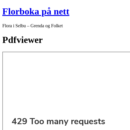
Skip
Florboka på nett
to
content
Flora i Selbu – Grenda og Folket
Pdfviewer